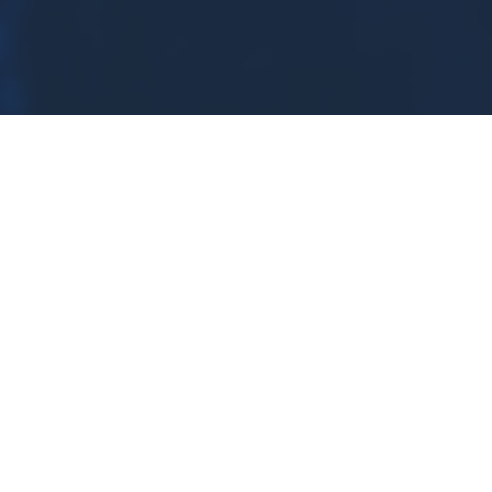
XI Zachodniopomorskie
Dni Neurochirurgii
i Neuroanestezjologii
Szanowni Państwo!
Mamy zaszczyt zaprosić Państwa na kolejną odsłonę
XI
Zachodniopomorskich Dni Neuroanestezjologii i
Neurochirurgii,
które odbędą się w dniach
20-22 listopada 2026 r.
w Kołobrzegu.