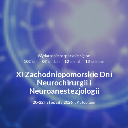
Wydarzenie rozpocznie się za:
102
dni
07
godzin
12
minut
12
sekund
XI Zachodniopomorskie Dni
Neurochirurgii i
Neuroanestezjologii
20-22 listopada 2026 r.
Kołobrzeg