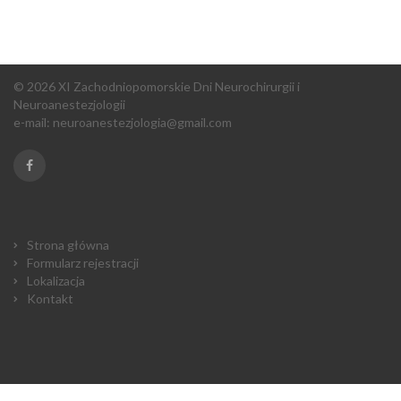
© 2026 XI Zachodniopomorskie Dni Neurochirurgii i
Neuroanestezjologii
e-mail:
neuroanestezjologia@gmail.com
Strona główna
Formularz rejestracji
Lokalizacja
Kontakt