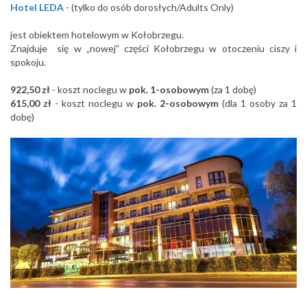
Hotel LEDA
- (tylko do osób dorosłych/Adults Only)
jest obiektem hotelowym w Kołobrzegu.
Znajduje się w „nowej” części Kołobrzegu w otoczeniu ciszy i
spokoju.
922,50 zł
- koszt noclegu w
pok. 1-osobowym
(za 1 dobę)
615,00 zł
- koszt noclegu w
pok. 2-osobowym
(dla 1 osoby za 1
dobę)