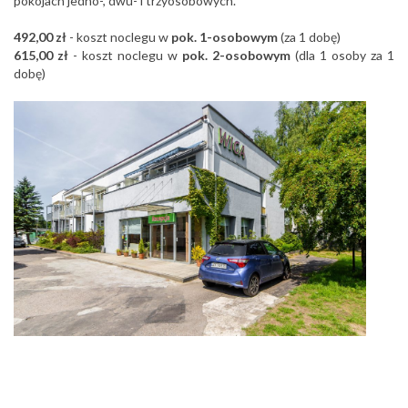
pokojach jedno-, dwu- i trzyosobowych.
492,00 zł
- koszt noclegu w
pok. 1-osobowym
(za 1 dobę)
615,00 zł
- koszt noclegu w
pok. 2-osobowym
(dla 1 osoby za 1
dobę)