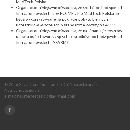
MedTech Polska
Organizator niniejszym oświadcza, że środki pochodzące od
firm członkowskich Izby POLMED lub MedTech Polska nie
będą wykorzystywane na pokrycie pobytu biernych
uczestników w hotelach o standardzie wyższy niż 4****
Organizator niniejszym oświadcza, że nie finansuje kosztów
udziału osób towarzyszących ze środków pochodzących od
firm członkowskich INFARMY
© 2026 XI Zachodniopomorskie Dni Neurochirurgii i
Neuroanestezjologii
e-mail:
neuroanestezjologia@gmail.com