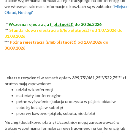
trakcie wypełniania formularza rejestracyjnego na konferencję lub
we własnym zakresie. Informacje o kosztach są w zakładce
'Miejsce
Obrad, Noclegi'
*
Wczesna rejestracja
(i płatność!)
do 30.06.2026
**
Standardowa rejestracja
(i/lub płatność!
) od 1.07.2026 do
31.08.2026
***
Późna rejestracja (
i/lub płatność!
) od 1.09.2026 do
30.09.2026
-----------------------------------------------------------------------------------
----------------------------------------------------------------------------------
Lekarze rezydenci
w ramach opłaty
399,75*/461,25**/522,75*** zł
brutto
mają zapewnione:
udział w konferencji
materiały konferencyjne
pełne wyżywienie (kolacja uroczysta w piątek, obiad w
sobotę, kolacja w sobotę)
przerwy kawowe (piątek, sobota, niedziela)
Nocleg
(dodatkowo płatny) Uczestnicy mogą zarezerwować w
trakcie wypełniania formularza rejestracyjnego na konferencję lub