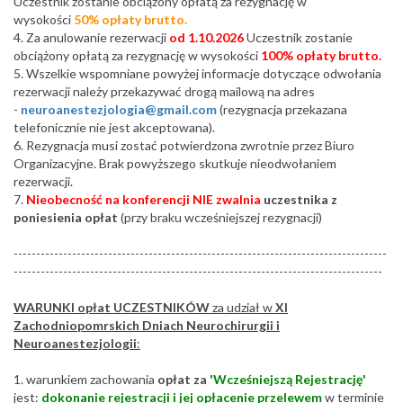
Uczestnik zostanie obciążony opłatą za rezygnację w
wysokości
50% opłaty brutto.
4. Za anulowanie rezerwacji
od 1.10.2026
Uczestnik zostanie
obciążony opłatą za rezygnację w wysokości
100% opłaty brutto.
5. Wszelkie wspomniane powyżej informacje dotyczące odwołania
rezerwacji należy przekazywać drogą mailową na adres
-
neuroanestezjologia@gmail.com
(rezygnacja przekazana
telefonicznie nie jest akceptowana).
6. Rezygnacja musi zostać potwierdzona zwrotnie przez Biuro
Organizacyjne. Brak powyższego skutkuje nieodwołaniem
rezerwacji.
7.
Nieobecność na konferencji
NIE zwalnia
uczestnika z
poniesienia opłat
(przy braku wcześniejszej rezygnacji)
-----------------------------------------------------------------------------------
----------------------------------------------------------------------------------
WARUNKI opłat UCZESTNIKÓW
za udział w
XI
Zachodniopomrskich Dniach Neurochirurgii i
Neuroanestezjologii
:
1. warunkiem zachowania
opłat za
'Wcześniejszą Rejestrację'
jest:
dokonanie rejestracji i jej opłacenie przelewem
w terminie